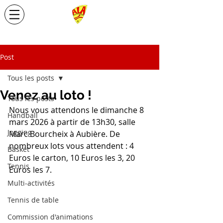
Post
Tous les posts
Venez au loto !
Tous les posts
Nous vous attendons le dimanche 8 
Handball
mars 2026 à partir de 13h30, salle 
Jogging
Marc Bourcheix à Aubière. De 
nombreux lots vous attendent : 4 
Basket
Euros le carton, 10 Euros les 3, 20 
Tennis
Euros les 7.
Multi-activités
Tennis de table
Commission d'animations