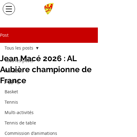
Post
Tous les posts
Jean Macé 2026 : AL
Tous les posts
Aubière championne de
Handball
France
Jogging
Basket
Tennis
Multi-activités
Tennis de table
Commission d'animations